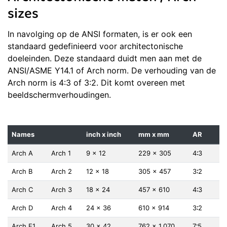
sizes
In navolging op de ANSI formaten, is er ook een
standaard gedefinieerd voor architectonische
doeleinden. Deze standaard duidt men aan met de
ANSI/ASME Y14.1 of Arch norm. De verhouding van de
Arch norm is 4:3 of 3:2. Dit komt overeen met
beeldschermverhoudingen.
Names
inch x inch
mm x mm
AR
Arch A
Arch 1
9 × 12
229 × 305
4∶3
Arch B
Arch 2
12 × 18
305 × 457
3∶2
Arch C
Arch 3
18 × 24
457 × 610
4∶3
Arch D
Arch 4
24 × 36
610 × 914
3∶2
Arch E1
Arch 5
30 × 42
762 × 1,070
7∶5