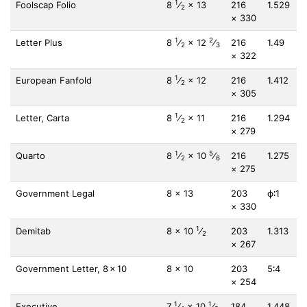
1
Foolscap Folio
8
⁄
× 13
216
1.529
2
× 330
1
2
Letter Plus
8
⁄
× 12
⁄
216
1.49
2
3
× 322
1
European Fanfold
8
⁄
× 12
216
1.412
2
× 305
1
Letter, Carta
8
⁄
× 11
216
1.294
2
× 279
1
5
Quarto
8
⁄
× 10
⁄
216
1.275
2
6
× 275
Government Legal
8 × 13
203
ϕ∶1
× 330
1
Demitab
8 × 10
⁄
203
1.313
2
× 267
Government Letter, 8 × 10
8 × 10
203
5∶4
× 254
1
1
Executive
7
⁄
× 10
⁄
184
1.448