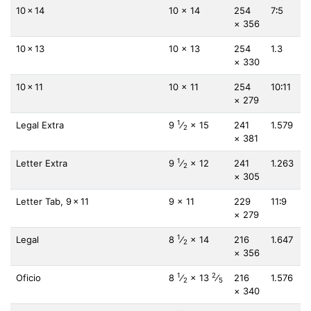
10 × 14
10 × 14
254
7∶5
× 356
10 × 13
10 × 13
254
1.3
× 330
10 × 11
10 × 11
254
10∶11
× 279
1
Legal Extra
9
⁄
× 15
241
1.579
2
× 381
1
Letter Extra
9
⁄
× 12
241
1.263
2
× 305
Letter Tab, 9 × 11
9 × 11
229
11∶9
× 279
1
Legal
8
⁄
× 14
216
1.647
2
× 356
1
2
Oficio
8
⁄
× 13
⁄
216
1.576
2
5
× 340