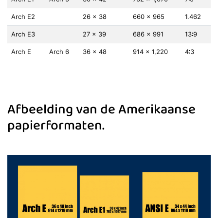
Arch E2
26 × 38
660 × 965
1.462
Arch E3
27 × 39
686 × 991
13∶9
Arch E
Arch 6
36 × 48
914 × 1,220
4∶3
Afbeelding van de Amerikaanse
papierformaten.