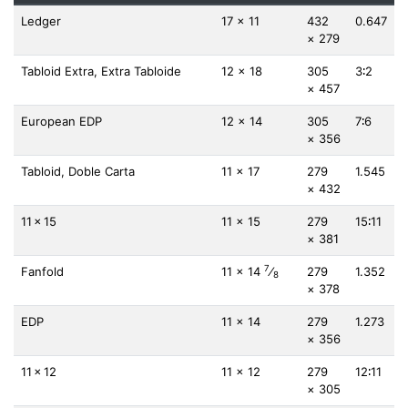
Ledger
17 × 11
432
0.647
× 279
Tabloid Extra, Extra Tabloide
12 × 18
305
3∶2
× 457
European EDP
12 × 14
305
7∶6
× 356
Tabloid, Doble Carta
11 × 17
279
1.545
× 432
11 × 15
11 × 15
279
15∶11
× 381
7
Fanfold
11 × 14
⁄
279
1.352
8
× 378
EDP
11 × 14
279
1.273
× 356
11 × 12
11 × 12
279
12∶11
× 305