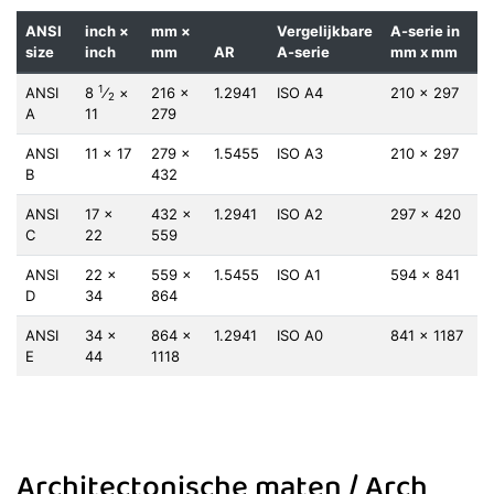
ANSI
inch ×
mm ×
Vergelijkbare
A-serie in
size
inch
mm
AR
A-serie
mm x mm
1
ANSI
8
⁄
×
216 ×
1.2941
ISO A4
210 × 297
2
A
11
279
ANSI
11 × 17
279 ×
1.5455
ISO A3
210 × 297
B
432
ANSI
17 ×
432 ×
1.2941
ISO A2
297 × 420
C
22
559
ANSI
22 ×
559 ×
1.5455
ISO A1
594 × 841
D
34
864
ANSI
34 ×
864 ×
1.2941
ISO A0
841 × 1187
E
44
1118
Architectonische maten / Arch