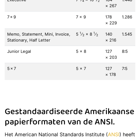
4
2
× 267
7 × 9
7 × 9
178
1.286
× 229
1
1
Memo, Statement, Mini, Invoice,
5
⁄
× 8
⁄
140
1.545
2
2
Stationary, Half Letter
× 216
Junior Legal
5 × 8
127
8∶5
× 203
5 × 7
5 × 7
127
7∶5
× 178
Gestandaardiseerde Amerikaanse
papierformaten van de ANSI.
Het American National Standards Institute (
ANSI
) heeft