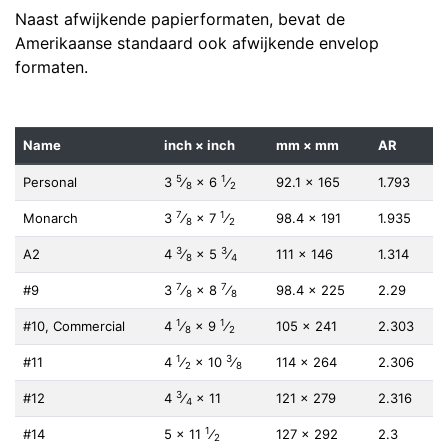
Naast afwijkende papierformaten, bevat de
Amerikaanse standaard ook afwijkende envelop
formaten.
Name
inch × inch
mm × mm
AR
5
1
Personal
3
⁄
× 6
⁄
92.1 × 165
1.793
8
2
7
1
Monarch
3
⁄
× 7
⁄
98.4 × 191
1.935
8
2
3
3
A2
4
⁄
× 5
⁄
111 × 146
1.314
8
4
7
7
#9
3
⁄
× 8
⁄
98.4 × 225
2.29
8
8
1
1
#10, Commercial
4
⁄
× 9
⁄
105 × 241
2.303
8
2
1
3
#11
4
⁄
× 10
⁄
114 × 264
2.306
2
8
3
#12
4
⁄
× 11
121 × 279
2.316
4
1
#14
5 × 11
⁄
127 × 292
2.3
2