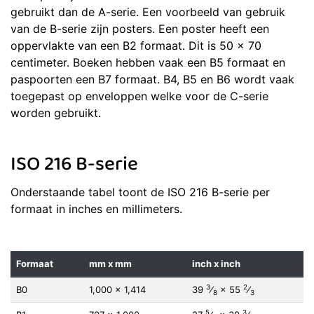
gebruikt dan de A-serie. Een voorbeeld van gebruik
van de B-serie zijn posters. Een poster heeft een
oppervlakte van een B2 formaat. Dit is 50 x 70
centimeter. Boeken hebben vaak een B5 formaat en
paspoorten een B7 formaat. B4, B5 en B6 wordt vaak
toegepast op enveloppen welke voor de C-serie
worden gebruikt.
ISO 216 B-serie
Onderstaande tabel toont de ISO 216 B-serie per
formaat in inches en millimeters.
Formaat
mm x mm
inch x inch
3
2
B0
1,000 × 1,414
39
⁄
×
55
⁄
8
3
5
3