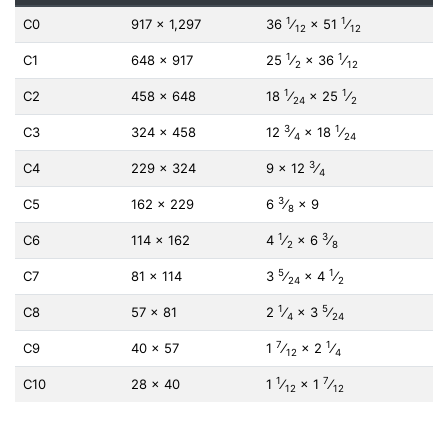
1
1
C0
917 × 1,297
36
⁄
× 51
⁄
12
12
1
1
C1
648 × 917
25
⁄
×
36
⁄
2
12
1
1
C2
458 × 648
18
⁄
×
25
⁄
24
2
3
1
C3
324 × 458
12
⁄
×
18
⁄
4
24
3
C4
229 × 324
9 × 12
⁄
4
3
C5
162 × 229
6
⁄
× 9
8
1
3
C6
114 × 162
4
⁄
×
6
⁄
2
8
5
1
C7
81 × 114
3
⁄
× 4
⁄
24
2
1
5
C8
57 × 81
2
⁄
×
3
⁄
4
24
7
1
C9
40 × 57
1
⁄
×
2
⁄
12
4
1
7
C10
28 × 40
1
⁄
×
1
⁄
12
12