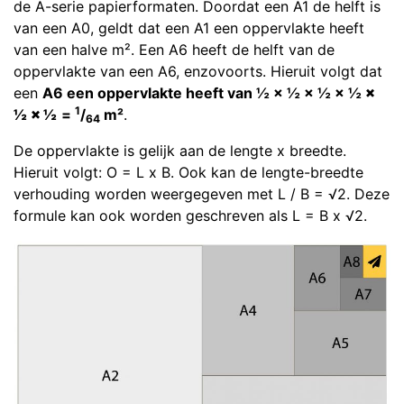
de A-serie papierformaten. Doordat een A1 de helft is
van een A0, geldt dat een A1 een oppervlakte heeft
van een halve m². Een A6 heeft de helft van de
oppervlakte van een A6, enzovoorts. Hieruit volgt dat
een
A6 een oppervlakte heeft van ½ × ½ × ½ × ½
×
1
½
× ½
=
/
m²
.
64
De oppervlakte is gelijk aan de lengte x breedte.
Hieruit volgt: O = L x B. Ook kan de lengte-breedte
verhouding worden weergegeven met L / B = √2. Deze
formule kan ook worden geschreven als L = B x √2.