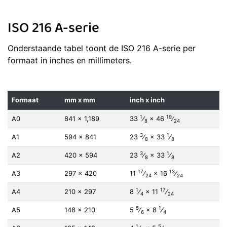
ISO 216 A-serie
Onderstaande tabel toont de ISO 216 A-serie per
formaat in inches en millimeters.
Formaat
mm x mm
inch x inch
1
19
A0
841 × 1,189
33
⁄
×
46
⁄
8
24
3
1
A1
594 × 841
23
⁄
×
33
⁄
8
8
3
1
A2
420 × 594
23
⁄
×
33
⁄
8
8
17
13
A3
297 × 420
11
⁄
×
16
⁄
24
24
1
17
A4
210 × 297
8
⁄
×
11
⁄
4
24
5
1
A5
148 × 210
5
⁄
×
8
⁄
6
4
1
5