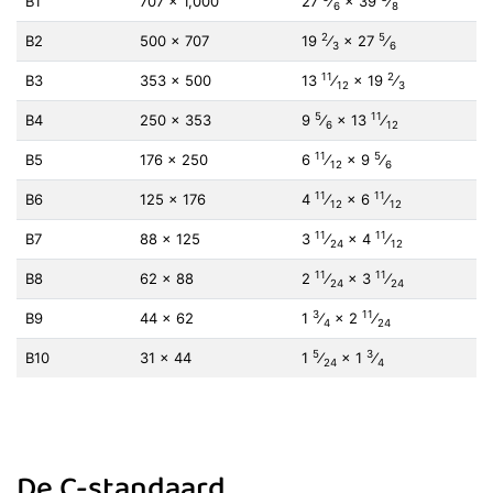
B1
707 × 1,000
27
⁄
×
39
⁄
6
8
2
5
B2
500 × 707
19
⁄
×
27
⁄
3
6
11
2
B3
353 × 500
13
⁄
×
19
⁄
12
3
5
11
B4
250 × 353
9
⁄
×
13
⁄
6
12
11
5
B5
176 × 250
6
⁄
×
9
⁄
12
6
11
11
B6
125 × 176
4
⁄
× 6
⁄
12
12
11
11
B7
88 × 125
3
⁄
×
4
⁄
24
12
11
11
B8
62 × 88
2
⁄
×
3
⁄
24
24
3
11
B9
44 × 62
1
⁄
×
2
⁄
4
24
5
3
B10
31 × 44
1
⁄
×
1
⁄
24
4
De C-standaard