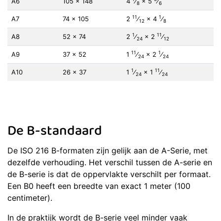
A6
105 × 148
4
⁄
×
5
⁄
8
6
11
1
A7
74 × 105
2
⁄
×
4
⁄
12
8
1
11
A8
52 × 74
2
⁄
×
2
⁄
24
12
11
1
A9
37 × 52
1
⁄
×
2
⁄
24
24
1
11
A10
26 × 37
1
⁄
×
1
⁄
24
24
De B-standaard
De ISO 216 B-formaten zijn gelijk aan de A-Serie, met
dezelfde verhouding. Het verschil tussen de A-serie en
de B-serie is dat de oppervlakte verschilt per formaat.
Een B0 heeft een breedte van exact 1 meter (100
centimeter).
In de praktijk wordt de B-serie veel minder vaak