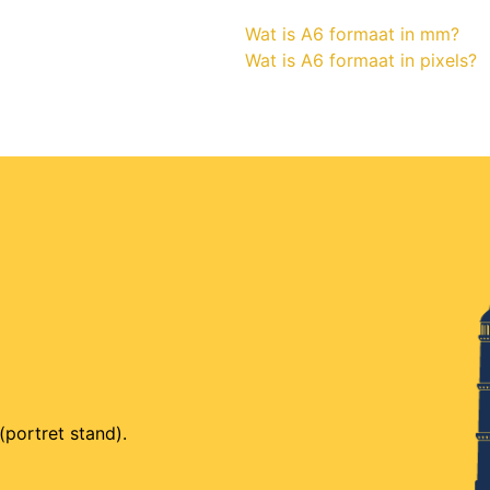
Wat is A6 formaat in mm?
Wat is A6 formaat in pixels?
(portret stand).