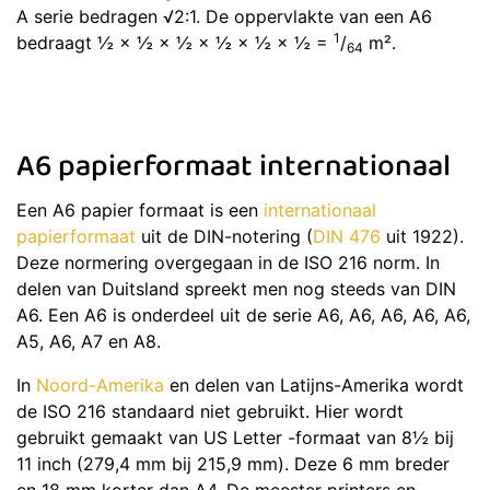
A serie bedragen √2:1. De oppervlakte van een A6
1
bedraagt ½ × ½ × ½ × ½ × ½ × ½ =
/
m².
64
A6 papierformaat internationaal
Een A6 papier formaat is een
internationaal
papierformaat
uit de DIN-notering (
DIN 476
uit 1922).
Deze normering overgegaan in de ISO 216 norm. In
delen van Duitsland spreekt men nog steeds van DIN
A6. Een A6 is onderdeel uit de serie A6, A6, A6, A6, A6,
A5, A6, A7 en A8.
In
Noord-Amerika
en delen van Latijns-Amerika wordt
de ISO 216 standaard niet gebruikt. Hier wordt
gebruikt gemaakt van US Letter -formaat van 8½ bij
11 inch (279,4 mm bij 215,9 mm). Deze 6 mm breder