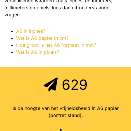
verschillende waarden zoals inches, centimeters,
millimeters en pixels, kies dan uit onderstaande
vragen:
A6 in inches?
Wat is A6 papier in cm?
Hoe groot is het A6 formaat in mm?
Wat is A6 in pixels?
629
Is de hoogte van het vrijheidsbeeld in A6 papier
(portret stand).