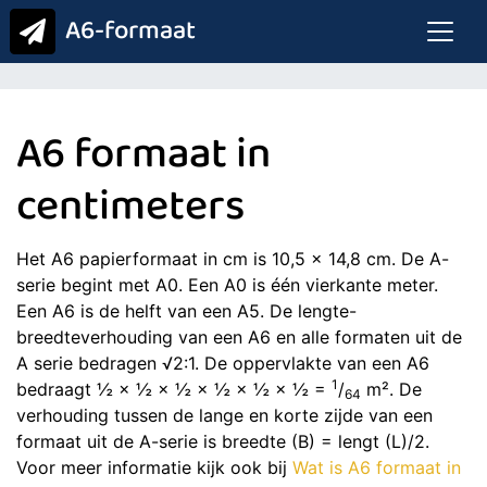
A6-formaat
A6 formaat in
centimeters
Het A6 papierformaat in cm is 10,5 x 14,8 cm. De A-
serie begint met A0. Een A0 is één vierkante meter.
Een A6 is de helft van een A5. De lengte-
breedteverhouding van een A6 en alle formaten uit de
A serie bedragen √2:1. De oppervlakte van een A6
1
bedraagt ½ × ½ × ½ × ½ × ½ × ½ =
/
m². De
64
verhouding tussen de lange en korte zijde van een
formaat uit de A-serie is breedte (B) = lengt (L)/2.
Voor meer informatie kijk ook bij
Wat is A6 formaat in