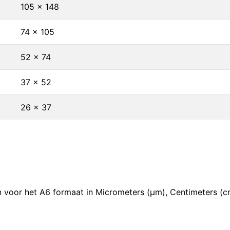
105 x 148
74 x 105
52 x 74
37 x 52
26 x 37
oor het A6 formaat in Micrometers (μm), Centimeters (cm),