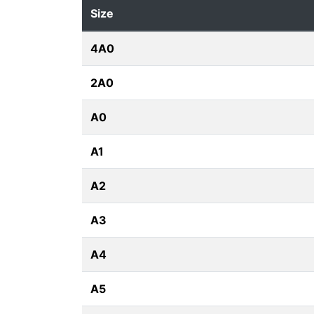
Size
4A0
2A0
A0
A1
A2
A3
A4
A5