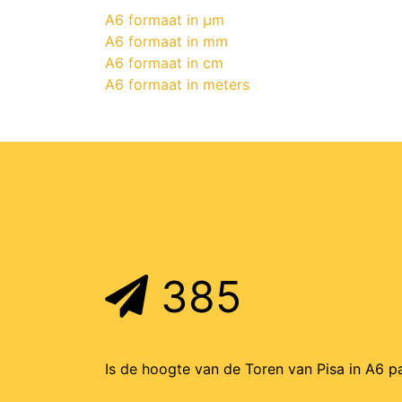
A6 formaat in μm
A6 formaat in mm
A6 formaat in cm
A6 formaat in meters
385
Is de hoogte van de Toren van Pisa in A6 pa