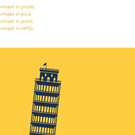
rmaat in pixels
ormaat in pica
rmaat in point
ormaat in HPGL