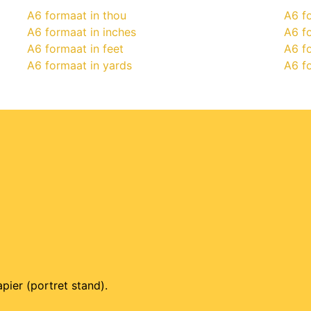
A6 formaat in thou
A6 fo
A6 formaat in inches
A6 f
A6 formaat in feet
A6 fo
A6 formaat in yards
A6 f
pier (portret stand).